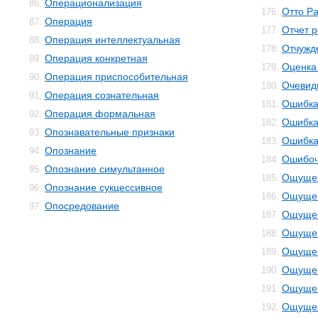
Операционализация
86.
Отто Р
176.
Операция
87.
Отчет 
177.
Операция интеллектуальная
88.
Отчужд
178.
Операция конкретная
89.
Оценка
179.
Операция приспособительная
90.
Очевид
180.
Операция сознательная
91.
Ошибк
181.
Операция формальная
92.
Ошибка
182.
Опознавательные признаки
93.
Ошибка
183.
Опознание
94.
Ошибоч
184.
Опознание симультанное
95.
Ощуще
185.
Опознание сукцессивное
96.
Ощущен
186.
Опосредование
97.
Ощущен
187.
Ощущен
188.
Ощущен
189.
Ощущен
190.
Ощущен
191.
Ощущен
192.