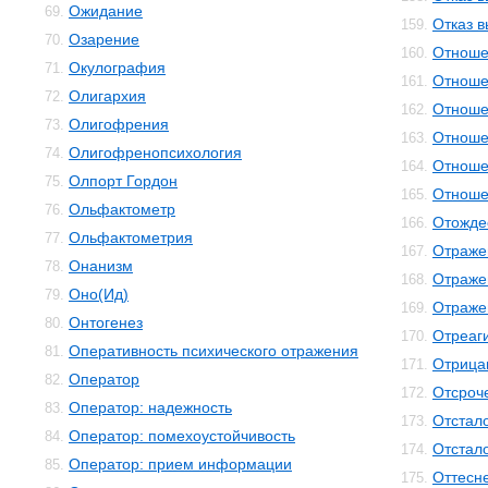
Ожидание
69.
Отказ 
159.
Озарение
70.
Отноше
160.
Окулография
71.
Отноше
161.
Олигархия
72.
Отноше
162.
Олигофрения
73.
Отноше
163.
Олигофренопсихология
74.
Отноше
164.
Олпорт Гордон
75.
Отноше
165.
Ольфактометр
76.
Отожде
166.
Ольфактометрия
77.
Отраже
167.
Онанизм
78.
Отраже
168.
Оно(Ид)
79.
Отраже
169.
Онтогенез
80.
Отреаг
170.
Оперативность психического отражения
81.
Отрица
171.
Оператор
82.
Отсроч
172.
Оператор: надежность
83.
Отстал
173.
Оператор: помехоустойчивость
84.
Отстал
174.
Оператор: прием информации
85.
Оттесн
175.