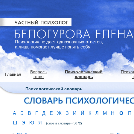
Психология не дает однозначных ответов,
а лишь помогает лучше понять себя
Вопрос -
Психологический
Психо
Главная
ответ
словарь
Психологический словарь
О
А
Б
В
Г
Д
Е
Ж
З
И
Й
К
Л
М
Н
П
Щ
Э
Ю
Я
(слов в словаре - 3072)