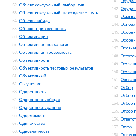
Орудие
141.
Объект сексуальный: выбор: тип
52.
Орудие
142.
Объект сексуальный: нахождение: путь
53.
Осмысл
143.
Объект-либидо
54.
Основа
144.
Объект: привязанность
55.
Особенн
145.
Объективация
56.
Особен
146.
Объективная психология
57.
Осозна
147.
Объективная тревожность
58.
Остато
148.
Объективность
59.
Осязан
149.
Объективность тестовых результатов
60.
Осязан
150.
Объективный
61.
Осязан
151.
Оглушение
62.
Отбор
152.
Одаренность
63.
Отбор 
153.
Одаренность общая
64.
Отбор 
154.
Одаренность ранняя
65.
Отбор 
155.
Одержимость
66.
Ответс
156.
Одиночество
67.
Отказ
157.
Однозначность
68.
Отказ 
158.