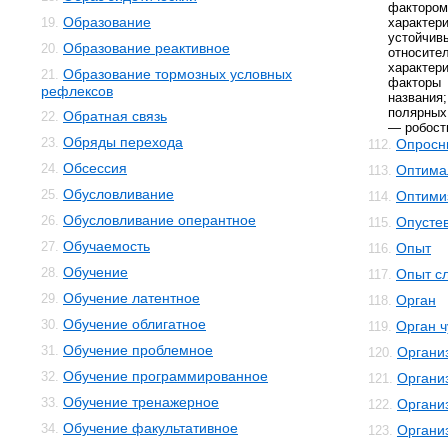
фактором
Образование
19.
характе
устойчи
Образование реактивное
20.
относит
характер
Образование тормозных условных
21.
факторы 
рефлексов
названия
полярных
Обратная связь
22.
— робост
Обряды перехода
23.
Опросн
112.
Обсессия
24.
Оптима
113.
Обусловливание
25.
Оптими
114.
Обусловливание оперантное
26.
Опусте
115.
Обучаемость
27.
Опыт
116.
Обучение
28.
Опыт с
117.
Обучение латентное
29.
Орган
118.
Обучение облигатное
30.
Орган ч
119.
Обучение проблемное
31.
Органи
120.
Обучение программированное
32.
Органи
121.
Обучение тренажерное
33.
Органи
122.
Обучение факультативное
34.
Органи
123.