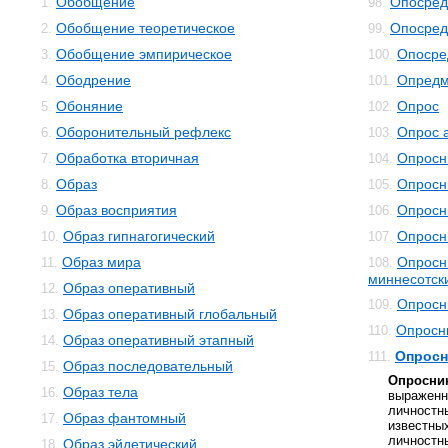
Обобщение
Опосред
1.
98.
Обобщение теоретическое
Опосред
2.
99.
Обобщение эмпирическое
Опосре
3.
100.
Ободрение
Опредм
4.
101.
Обоняние
Опрос
5.
102.
Оборонительный рефлекс
Опрос 
6.
103.
Обработка вторичная
Опросн
7.
104.
Образ
Опросн
8.
105.
Образ восприятия
Опросн
9.
106.
Образ гипнагогический
Опросн
10.
107.
Образ мира
Опросн
11.
108.
миннесотск
Образ оперативный
12.
Опросн
109.
Образ оперативный глобальный
13.
Опросн
110.
Образ оперативный этапный
14.
Опросн
111.
Образ последовательный
15.
Опросни
Образ тела
16.
выраже
личност
Образ фантомный
17.
извест
личнос
Образ эйдетический
18.