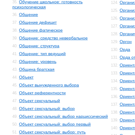
Обучение школьное: готовность
35.
Органи
124.
психологическая
Организ
125.
Общение
36.
Органи
126.
Общение дефицит
37.
Органи
127.
Общение фатическое
38.
Органи
128.
Общение: средство невербальное
39.
Оргон
129.
Общение: структура
40.
Орда
130.
Общение: тип ведущий
41.
Орда о
131.
Общение: уровень
42.
Ориент
132.
Община братская
43.
Ориент
133.
Объект
44.
Ориент
134.
Объект вынужденного выбора
45.
Ориент
135.
Объект референтности
46.
Ориент
136.
Объект сексуальный
47.
Ориент
137.
Объект сексуальный: выбор
48.
Ориент
138.
Объект сексуальный: выбор нарциссический
49.
Ориент
139.
Объект сексуальный: выбор первый
50.
Ориент
140.
Объект сексуальный: выбор: путь
51.