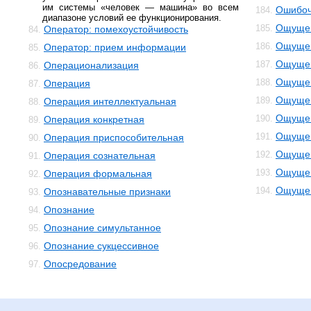
им системы «человек — машина» во всем
Ошибоч
184.
диапазоне условий ее функционирования.
Ощуще
185.
Оператор: помехоустойчивость
84.
Ощущен
186.
Оператор: прием информации
85.
Ощущен
187.
Операционализация
86.
Ощущен
188.
Операция
87.
Ощущен
189.
Операция интеллектуальная
88.
Ощущен
190.
Операция конкретная
89.
Ощущен
191.
Операция приспособительная
90.
Ощущен
192.
Операция сознательная
91.
Ощущен
193.
Операция формальная
92.
Ощущен
194.
Опознавательные признаки
93.
Опознание
94.
Опознание симультанное
95.
Опознание сукцессивное
96.
Опосредование
97.