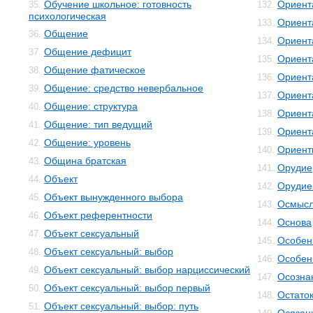
Обучение школьное: готовность
Ориент
35.
132.
психологическая
Ориент
133.
Общение
36.
Ориент
134.
Общение дефицит
37.
Ориент
135.
Общение фатическое
38.
Ориент
136.
Общение: средство невербальное
39.
Ориент
137.
Общение: структура
40.
Ориент
138.
Общение: тип ведущий
41.
Ориент
139.
Общение: уровень
42.
Ориент
140.
Община братская
43.
Орудие
141.
Объект
44.
Орудие
142.
Объект вынужденного выбора
45.
Осмысл
143.
Объект референтности
46.
Основа
144.
Объект сексуальный
47.
Особенн
145.
Объект сексуальный: выбор
48.
Особен
146.
Объект сексуальный: выбор нарциссический
49.
Осозна
147.
Объект сексуальный: выбор первый
50.
Остато
148.
Объект сексуальный: выбор: путь
51.