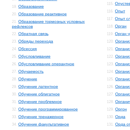
Опусте
115.
Образование
19.
Опыт
116.
Образование реактивное
20.
Опыт с
117.
Образование тормозных условных
21.
Орган
рефлексов
118.
Обратная связь
Орган ч
22.
119.
Обряды перехода
Органи
23.
120.
Обсессия
Органи
24.
121.
Обусловливание
Органи
25.
122.
Обусловливание оперантное
Органи
26.
123.
Обучаемость
Органи
27.
124.
Обучение
Организ
28.
125.
Обучение латентное
Органи
29.
126.
Обучение облигатное
Органи
30.
127.
Обучение проблемное
Органи
31.
128.
Обучение программированное
Оргон
32.
129.
Обучение тренажерное
Орда
33.
130.
Обучение факультативное
Орда о
34.
131.