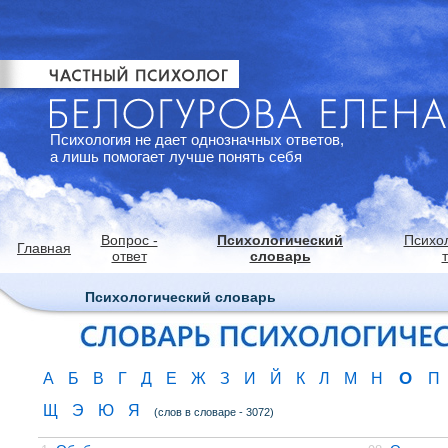
Психология не дает однозначных ответов,
а лишь помогает лучше понять себя
Вопрос -
Психологический
Психо
Главная
ответ
словарь
Психологический словарь
О
А
Б
В
Г
Д
Е
Ж
З
И
Й
К
Л
М
Н
П
Щ
Э
Ю
Я
(слов в словаре - 3072)