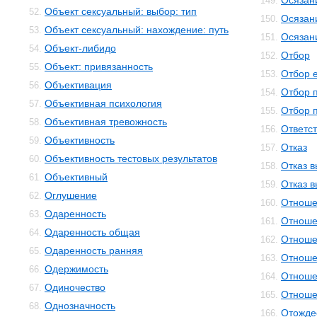
Осязан
149.
Объект сексуальный: выбор: тип
52.
Осязан
150.
Объект сексуальный: нахождение: путь
53.
Осязан
151.
Объект-либидо
54.
Отбор
152.
Объект: привязанность
55.
Отбор 
153.
Объективация
56.
Отбор 
154.
Объективная психология
57.
Отбор 
155.
Объективная тревожность
58.
Ответс
156.
Объективность
59.
Отказ
157.
Объективность тестовых результатов
60.
Отказ 
158.
Объективный
61.
Отказ 
159.
Оглушение
62.
Отноше
160.
Одаренность
63.
Отноше
161.
Одаренность общая
64.
Отноше
162.
Одаренность ранняя
65.
Отноше
163.
Одержимость
66.
Отноше
164.
Одиночество
67.
Отноше
165.
Однозначность
68.
Отожде
166.