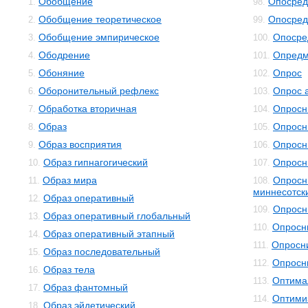
Обобщение
Опосред
1.
98.
Обобщение теоретическое
Опосред
2.
99.
Обобщение эмпирическое
Опосре
3.
100.
Ободрение
Опредм
4.
101.
Обоняние
Опрос
5.
102.
Оборонительный рефлекс
Опрос 
6.
103.
Обработка вторичная
Опросн
7.
104.
Образ
Опросн
8.
105.
Образ восприятия
Опросн
9.
106.
Образ гипнагогический
Опросн
10.
107.
Образ мира
Опросн
11.
108.
миннесотск
Образ оперативный
12.
Опросн
109.
Образ оперативный глобальный
13.
Опросн
110.
Образ оперативный этапный
14.
Опросни
111.
Образ последовательный
15.
Опросн
112.
Образ тела
16.
Оптима
113.
Образ фантомный
17.
Оптими
114.
Образ эйдетический
18.