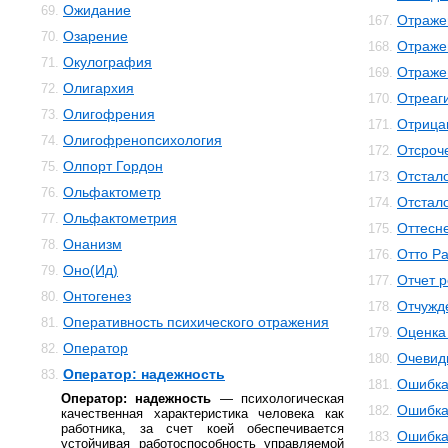
Ожидание
69.
Отраже
167.
Озарение
70.
Отраже
168.
Окулография
71.
Отраже
169.
Олигархия
72.
Отреаг
170.
Олигофрения
73.
Отрица
171.
Олигофренопсихология
74.
Отсроч
172.
Олпорт Гордон
75.
Отстал
173.
Ольфактометр
76.
Отстал
174.
Ольфактометрия
77.
Оттесн
175.
Онанизм
78.
Отто Р
176.
Оно(Ид)
79.
Отчет 
177.
Онтогенез
80.
Отчужд
178.
Оперативность психического отражения
81.
Оценка
179.
Оператор
82.
Очевид
180.
Оператор: надежность
83.
Ошибк
181.
Оператор: надежность
— психологическая
Ошибка
182.
качественная характеристика человека как
работника, за счет коей обеспечивается
Ошибка
183.
устойчивая работоспособность управляемой